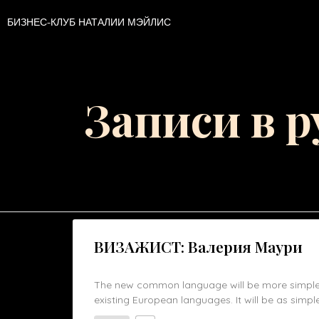
БИЗНЕС-КЛУБ НАТАЛИИ МЭЙЛИС
Записи в 
ВИЗАЖИСТ: Валерия Маури
The new common language will be more simple 
existing European languages. It will be as simple 