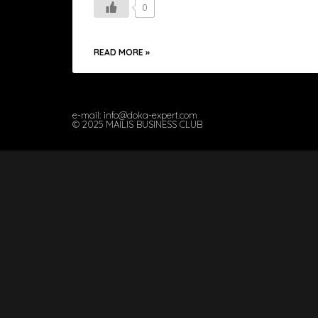
0
READ MORE »
e-mail: info@doka-expert.com
© 2025 MAILIS BUSINESS CLUB