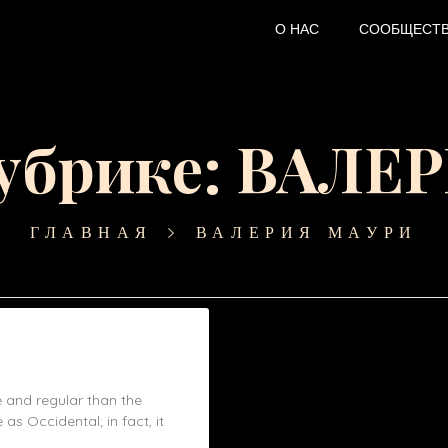
О НАС
СООБЩЕСТ
рубрике: ВАЛ
ГЛАВНАЯ
ВАЛЕРИЯ МАУРИ
and regular than the
as Occidental; in fact, it