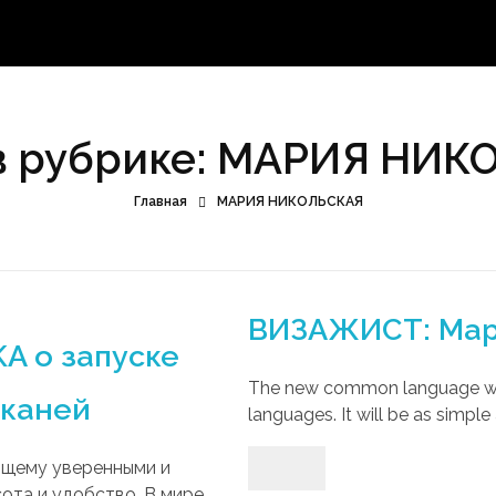
в рубрике: МАРИЯ НИ
Главная
МАРИЯ НИКОЛЬСКАЯ
ВИЗАЖИСТ: Мар
A о запуске
The new common language will
тканей
languages. It will be as simple 
оящему уверенными и
сота и удобство. В мире